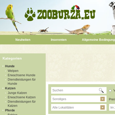
Neuheiten
Inserenten
Allgemeine Bedingung
Kategorien
Hunde
Welpen
Erwachsene Hunde
Dienstleistungen für
Hunde
Katzen
V
Junge Katzen
Erwachsene Katzen
Sonstiges
Prei
Dienstleistungen für
Katzen
Alle Lokalitäten
Im 
Pferde