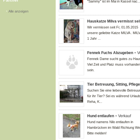
Partner
"Sammy" ist im Mai in Kassel nac..
Alle anzeigen
Hauskatze Milva vermisst seit
Wir vermissen seit Fr, 01.05.2015
unsere geliebte Katze MILVA . MILV
1 Jahr ...
-
Fennek Fuchs Abzugeben
V
Fennek Dame sucht gutes zu Hau
Viel Zeit und Platz muss vorhande
sein.
Tier Betreuung, Sitting, Pflege
Suchen Sie eine liebevolle Betreuu
für ihr Tier? Sei es während Urlaub
Reha, K...
-
Hund entlaufen
Verkauf
Hund namens Nilo entlaufen in
Hambrücken im Wald Richtung Wei
Bitte melden!