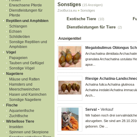
Fohlen
Sonstiges
Erwachsene Pferde
(15 Anzeigen)
Dienstleistungen für
ZooBurza.eu
»
Sonstiges
Pferde
Exotische Tiere
Fu
(10)
Reptilien und Amphibien
Schlangen
Dienstleistungen für Tiere
(2)
Echsen
Schildkröten
Anzeigentitel
Sonstige Reptilien und
Amphibien
Megalobulimus Oblongus Schn
Vögel
Archachatina dimidiata Archachati
Papageien
granulata Archachatina ustulata He
Tauben und Geflügel
apse...
Sonstige Vögel
Nagetiere
Riesige Achatina-Landschne
Mäuse und Ratten
Hamsters und
Achatina fulica Achatina glutinosa
Meerschweinchen
Achatina iredalei Achatina immacul
Hasen und Kaninchen
Arch...
Sonstige Nagetiere
Fische
-
Serval
Verkauf
Aquarienfische
Wir haben noch drei servalmädch
Zuchtfische
abzugeben. Sie sind am 28.10.201
Wirbellose Tiere
geboren. Die ...
Insekten
Spinnen und Skorpione