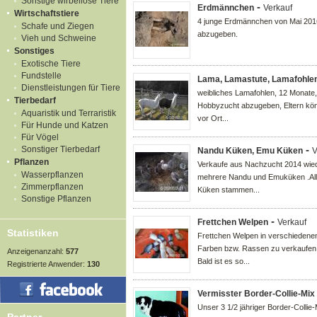
Sonstige wirbellose Tiere
-
Erdmännchen
Verkauf
Wirtschaftstiere
4 junge Erdmännchen von Mai 201
Schafe und Ziegen
abzugeben.
Vieh und Schweine
Sonstiges
Exotische Tiere
Fundstelle
Lama, Lamastute, Lamafohle
Dienstleistungen für Tiere
weibliches Lamafohlen, 12 Monate
Tierbedarf
Hobbyzucht abzugeben, Eltern kö
Aquaristik und Terraristik
vor Ort...
Für Hunde und Katzen
Für Vögel
-
Sonstiger Tierbedarf
Nandu Küken, Emu Küken
V
Pflanzen
Verkaufe aus Nachzucht 2014 wie
Wasserpflanzen
mehrere Nandu und Emuküken .Al
Zimmerpflanzen
Küken stammen...
Sonstige Pflanzen
-
Frettchen Welpen
Verkauf
Statistiken
Frettchen Welpen in verschiedene
Farben bzw. Rassen zu verkaufen
Anzeigenanzahl:
577
Bald ist es so...
Registrierte Anwender:
130
Vermisster Border-Collie-Mix
Unser 3 1/2 jähriger Border-Collie-